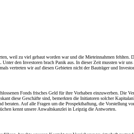
atzten, weil zu viel gebaut worden war und die Mieteinnahmen fehlten.
nz. Unter den Investoren brach Panik aus. In dieser Zeit mussten wir u
ls vertreten wir auf diesen Gebieten nicht der Bauträger und Investo
ossenen Fonds frisches Geld für ihre Vorhaben einzuwerben. Die Verm
riskant diese Geschäfte sind, bemerkten die Initiatoren solcher Kapita
nd beraten. Auf alle Fragen um die Prospekthaftung, die Vorstellung vo
üchen kennt unsere Anwaltskanzlei in Leipzig die Antworten.