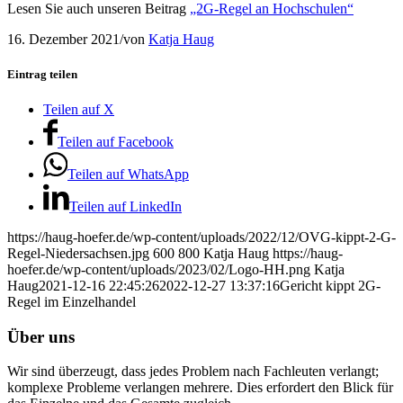
Lesen Sie auch unseren Beitrag
„2G-Regel an Hochschulen“
16. Dezember 2021
/
von
Katja Haug
Eintrag teilen
Teilen auf X
Teilen auf Facebook
Teilen auf WhatsApp
Teilen auf LinkedIn
https://haug-hoefer.de/wp-content/uploads/2022/12/OVG-kippt-2-G-
Regel-Niedersachsen.jpg
600
800
Katja Haug
https://haug-
hoefer.de/wp-content/uploads/2023/02/Logo-HH.png
Katja
Haug
2021-12-16 22:45:26
2022-12-27 13:37:16
Gericht kippt 2G-
Regel im Einzelhandel
Über uns
Wir sind überzeugt, dass jedes Problem nach Fachleuten verlangt;
komplexe Probleme verlangen mehrere. Dies erfordert den Blick für