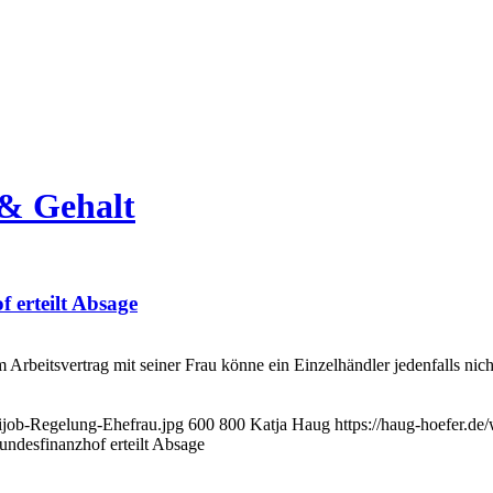
 & Gehalt
 erteilt Absage
Arbeitsvertrag mit seiner Frau könne ein Einzelhändler jedenfalls nic
ijob-Regelung-Ehefrau.jpg
600
800
Katja Haug
https://haug-hoefer.d
ndesfinanzhof erteilt Absage