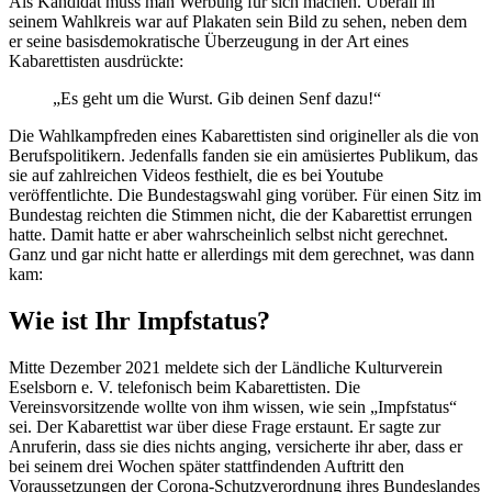
Als Kandidat muss man Werbung für sich machen. Überall in
seinem Wahlkreis war auf Plakaten sein Bild zu sehen, neben dem
er seine basisdemokratische Überzeugung in der Art eines
Kabarettisten ausdrückte:
„Es geht um die Wurst. Gib deinen Senf dazu!“
Die Wahlkampfreden eines Kabarettisten sind origineller als die von
Berufspolitikern. Jedenfalls fanden sie ein amüsiertes Publikum, das
sie auf zahlreichen Videos festhielt, die es bei Youtube
veröffentlichte. Die Bundestagswahl ging vorüber. Für einen Sitz im
Bundestag reichten die Stimmen nicht, die der Kabarettist errungen
hatte. Damit hatte er aber wahrscheinlich selbst nicht gerechnet.
Ganz und gar nicht hatte er allerdings mit dem gerechnet, was dann
kam:
Wie ist Ihr Impfstatus?
Mitte Dezember 2021 meldete sich der Ländliche Kulturverein
Eselsborn e. V. telefonisch beim Kabarettisten. Die
Vereinsvorsitzende wollte von ihm wissen, wie sein „Impfstatus“
sei. Der Kabarettist war über diese Frage erstaunt. Er sagte zur
Anruferin, dass sie dies nichts anging, versicherte ihr aber, dass er
bei seinem drei Wochen später stattfindenden Auftritt den
Voraussetzungen der Corona-Schutzverordnung ihres Bundeslandes