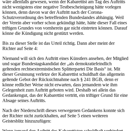
wäre allenfalls gewesen, wenn der Kabarettist am Tag des Auftritts
nicht wenigstens eine negative Testbescheinigung hätte vorlegen
können, denn davon war der Auftritt nach der Corona-
Schutzverordnung des betreffenden Bundeslandes abhängig. Weil
der Verein aber vorher schon gekündigt hätte, hätte dieser Fall eines
triftigen Grundes von vornherein gar nicht eintreten können. Darauf
könne die Kündigung nicht gestützt werden.
Bis zu dieser Stelle ist das Urteil richtig. Dann aber meint der
Richter auf Seite 4:
Niemand will sich den Auftritt eines Künstlers ansehen, der Mitglied
und sogar Bundestagskandidat der „als demokratiefeindlich
geltenden rechtsextremistischen Splitterpartei Die Basis“ ist. Mit
dieser Gesinnung verletze der Kabarettist schuldhaft das allgemein
geltende Gebot der Rücksichtnahme nach § 241 BGB, denn er
könne redlicher Weise nicht erwarten, dass jemandem wie ihm
Gelegenheit zum Auftritt geboten wird. Deshalb sei allein das
Gedankengut, das der Kabarettist vertritt, ein triftiger Grund für eine
Absage seines Auftritts.
Nach der Niederschrift dieses verwegenen Gedankens konnte sich
der Richter nicht zurückhalten, auf Seite 5 einen weiteren
Geistesblitz hinzuzufügen:
Wenn jemand den Auftritt des Kabarettisten schuldhaft verhindert