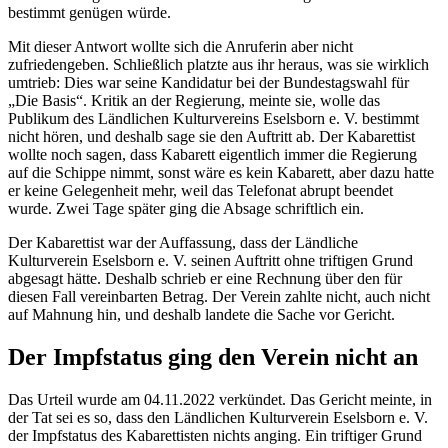
bestimmt genügen würde.
Mit dieser Antwort wollte sich die Anruferin aber nicht
zufriedengeben. Schließlich platzte aus ihr heraus, was sie wirklich
umtrieb: Dies war seine Kandidatur bei der Bundestagswahl für
„Die Basis“. Kritik an der Regierung, meinte sie, wolle das
Publikum des Ländlichen Kulturvereins Eselsborn e. V. bestimmt
nicht hören, und deshalb sage sie den Auftritt ab. Der Kabarettist
wollte noch sagen, dass Kabarett eigentlich immer die Regierung
auf die Schippe nimmt, sonst wäre es kein Kabarett, aber dazu hatte
er keine Gelegenheit mehr, weil das Telefonat abrupt beendet
wurde. Zwei Tage später ging die Absage schriftlich ein.
Der Kabarettist war der Auffassung, dass der Ländliche
Kulturverein Eselsborn e. V. seinen Auftritt ohne triftigen Grund
abgesagt hätte. Deshalb schrieb er eine Rechnung über den für
diesen Fall vereinbarten Betrag. Der Verein zahlte nicht, auch nicht
auf Mahnung hin, und deshalb landete die Sache vor Gericht.
Der Impfstatus ging den Verein nicht an
Das Urteil wurde am 04.11.2022 verkündet. Das Gericht meinte, in
der Tat sei es so, dass den Ländlichen Kulturverein Eselsborn e. V.
der Impfstatus des Kabarettisten nichts anging. Ein triftiger Grund