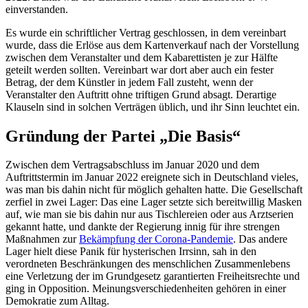
einverstanden.
Es wurde ein schriftlicher Vertrag geschlossen, in dem vereinbart
wurde, dass die Erlöse aus dem Kartenverkauf nach der Vorstellung
zwischen dem Veranstalter und dem Kabarettisten je zur Hälfte
geteilt werden sollten. Vereinbart war dort aber auch ein fester
Betrag, der dem Künstler in jedem Fall zusteht, wenn der
Veranstalter den Auftritt ohne triftigen Grund absagt. Derartige
Klauseln sind in solchen Verträgen üblich, und ihr Sinn leuchtet ein.
Gründung der Partei „Die Basis“
Zwischen dem Vertragsabschluss im Januar 2020 und dem
Auftrittstermin im Januar 2022 ereignete sich in Deutschland vieles,
was man bis dahin nicht für möglich gehalten hatte. Die Gesellschaft
zerfiel in zwei Lager: Das eine Lager setzte sich bereitwillig Masken
auf, wie man sie bis dahin nur aus Tischlereien oder aus Arztserien
gekannt hatte, und dankte der Regierung innig für ihre strengen
Maßnahmen zur
Bekämpfung der Corona-Pandemie
. Das andere
Lager hielt diese Panik für hysterischen Irrsinn, sah in den
verordneten Beschränkungen des menschlichen Zusammenlebens
eine Verletzung der im Grundgesetz garantierten Freiheitsrechte und
ging in Opposition. Meinungsverschiedenheiten gehören in einer
Demokratie zum Alltag.