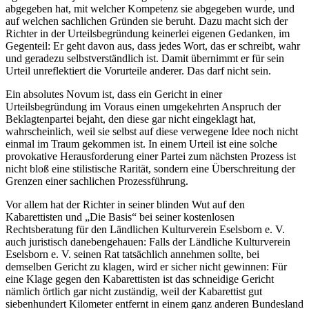
abgegeben hat, mit welcher Kompetenz sie abgegeben wurde, und
auf welchen sachlichen Gründen sie beruht. Dazu macht sich der
Richter in der Urteilsbegründung keinerlei eigenen Gedanken, im
Gegenteil: Er geht davon aus, dass jedes Wort, das er schreibt, wahr
und geradezu selbstverständlich ist. Damit übernimmt er für sein
Urteil unreflektiert die Vorurteile anderer. Das darf nicht sein.
Ein absolutes Novum ist, dass ein Gericht in einer
Urteilsbegründung im Voraus einen umgekehrten Anspruch der
Beklagtenpartei bejaht, den diese gar nicht eingeklagt hat,
wahrscheinlich, weil sie selbst auf diese verwegene Idee noch nicht
einmal im Traum gekommen ist. In einem Urteil ist eine solche
provokative Herausforderung einer Partei zum nächsten Prozess ist
nicht bloß eine stilistische Rarität, sondern eine Überschreitung der
Grenzen einer sachlichen Prozessführung.
Vor allem hat der Richter in seiner blinden Wut auf den
Kabarettisten und „Die Basis“ bei seiner kostenlosen
Rechtsberatung für den Ländlichen Kulturverein Eselsborn e. V.
auch juristisch danebengehauen: Falls der Ländliche Kulturverein
Eselsborn e. V. seinen Rat tatsächlich annehmen sollte, bei
demselben Gericht zu klagen, wird er sicher nicht gewinnen: Für
eine Klage gegen den Kabarettisten ist das schneidige Gericht
nämlich örtlich gar nicht zuständig, weil der Kabarettist gut
siebenhundert Kilometer entfernt in einem ganz anderen Bundesland