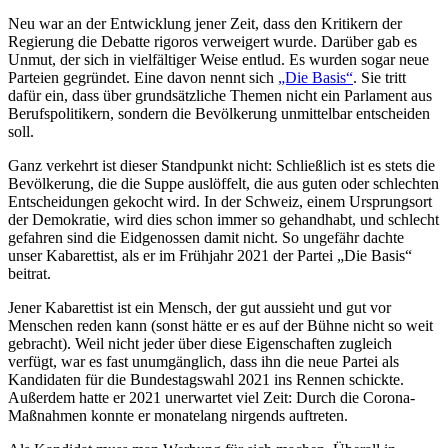
Neu war an der Entwicklung jener Zeit, dass den Kritikern der
Regierung die Debatte rigoros verweigert wurde. Darüber gab es
Unmut, der sich in vielfältiger Weise entlud. Es wurden sogar neue
Parteien gegründet. Eine davon nennt sich
„Die Basis“
. Sie tritt
dafür ein, dass über grundsätzliche Themen nicht ein Parlament aus
Berufspolitikern, sondern die Bevölkerung unmittelbar entscheiden
soll.
Ganz verkehrt ist dieser Standpunkt nicht: Schließlich ist es stets die
Bevölkerung, die die Suppe auslöffelt, die aus guten oder schlechten
Entscheidungen gekocht wird. In der Schweiz, einem Ursprungsort
der Demokratie, wird dies schon immer so gehandhabt, und schlecht
gefahren sind die Eidgenossen damit nicht. So ungefähr dachte
unser Kabarettist, als er im Frühjahr 2021 der Partei „Die Basis“
beitrat.
Jener Kabarettist ist ein Mensch, der gut aussieht und gut vor
Menschen reden kann (sonst hätte er es auf der Bühne nicht so weit
gebracht). Weil nicht jeder über diese Eigenschaften zugleich
verfügt, war es fast unumgänglich, dass ihn die neue Partei als
Kandidaten für die Bundestagswahl 2021 ins Rennen schickte.
Außerdem hatte er 2021 unerwartet viel Zeit: Durch die Corona-
Maßnahmen konnte er monatelang nirgends auftreten.