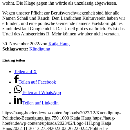
wohnt. Die Klage gegen ihn würde als unzulässig abgewiesen.
Wegen unserer Pflicht zur Berufsverschwiegenheit sind hier alle
Namen Schall und Rauch. Den Ländlichen Kulturverein haben wir
erfunden, und eine politische Gemeinde namens Eselsborn gibt es
zumindest laut Google nicht. Das Urteil gibt es natürlich. Es ist das
Urteil des Amtsgerichts R. Mehr können wir aber nicht verraten.
30. November 2022
/
von
Katja Haug
Schlagworte:
Kündigung
Eintrag teilen
Teilen auf X
Teilen auf Facebook
Teilen auf WhatsApp
Teilen auf LinkedIn
https://haug-hoefer.de/wp-content/uploads/2022/12/Kuendigung-
Politische-Betaetigung.jpg
750
1000
Katja Haug
https://haug-
hoefer.de/wp-content/uploads/2023/02/Logo-HH.png
Katja
Haug
2022-11-30 13:27:39
2023-02-26 22:02:47
Politische