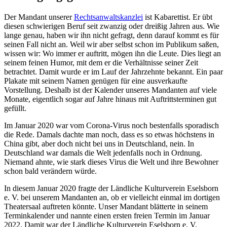
Der Mandant unserer
Rechtsanwaltskanzlei
ist Kabarettist. Er übt
diesen schwierigen Beruf seit zwanzig oder dreißig Jahren aus. Wie
lange genau, haben wir ihn nicht gefragt, denn darauf kommt es für
seinen Fall nicht an. Weil wir aber selbst schon im Publikum saßen,
wissen wir: Wo immer er auftritt, mögen ihn die Leute. Dies liegt an
seinem feinen Humor, mit dem er die Verhältnisse seiner Zeit
betrachtet. Damit wurde er im Lauf der Jahrzehnte bekannt. Ein paar
Plakate mit seinem Namen genügen für eine ausverkaufte
Vorstellung. Deshalb ist der Kalender unseres Mandanten auf viele
Monate, eigentlich sogar auf Jahre hinaus mit Auftrittsterminen gut
gefüllt.
Im Januar 2020 war vom Corona-Virus noch bestenfalls sporadisch
die Rede. Damals dachte man noch, dass es so etwas höchstens in
China gibt, aber doch nicht bei uns in Deutschland, nein. In
Deutschland war damals die Welt jedenfalls noch in Ordnung.
Niemand ahnte, wie stark dieses Virus die Welt und ihre Bewohner
schon bald verändern würde.
In diesem Januar 2020 fragte der Ländliche Kulturverein Eselsborn
e. V. bei unserem Mandanten an, ob er vielleicht einmal im dortigen
Theatersaal auftreten könnte. Unser Mandant blätterte in seinem
Terminkalender und nannte einen ersten freien Termin im Januar
2022. Damit war der Ländliche Kulturverein Eselsborn e. V.