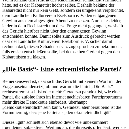
hätte, sei es der Kabarettist höchst selbst. Deshalb bekäme der
Kabarettist nicht nur kein Geld, sondern sei umgekehrt verpflichtet,
dem Ländlichen Kulturverein Eselsborn e. V. den entgangenen
Gewinn aus dem abgesagten Abend zu ersetzen. Nur sei es leider,
leider in dem Rechtsstreit um diese Frage nicht gegangen, weshalb
das Gericht hierüber nicht über den entgangenen Gewinn
entscheiden konnte. Damit sollte zum Ausdruck gebracht werden,
dass der Ländliche Kulturverein Eselsborn e. V. sicher damit
rechnen darf, diesen Schadensersatz zugesprochen zu bekommen,
falls er sich entschließen sollte, bei demselben Gericht gegen den
Kabarettisten zu klagen.
„Die Basis“- Eine extremistische Partei?
Bemerkenswert ist, dass sich das Gericht mit keinem Wort mit der
Frage auseinandersetzt, ob und warum die Partei „Die Basis“
rechtsextremistisch ist oder nicht: Geradezu paradox ist, wie eine
Partei, die zufolge ihres im Internet nachlesbaren Parteiprogramms
mehr direkte Demokratie einfordert, überhaupt
„demokratiefeindlich“ sein kann. Geradezu atemberaubend ist die
Formulierung, dass jene Partei als „demokratiefeindlich gilt“.
Dieses „gilt“ schließt sich ebenso devot wie unbekümmert
irgendeiner subjektiven Wertung an, die ihrerseits offenlässt, wer sie